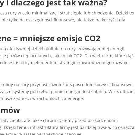
y i dlaczego jest tak ważna?
acza rury w celu minimalizacji strat ciepła lub chłodzenia. Dzięki t
ę nie tylko na oszczędności finansowe, ale także na korzyści dla
zne = mniejsze emisje CO2
ą efektywniej dzięki otulinie na rury, zużywają mniej energii.
je gazów cieplarnianych, takich jak CO2. Dla wielu firm, które dąż
rok jest istotnym elementem strategii zrównoważonego rozwoju.
otuliny na rury przynosi również bezpośrednie korzyści finansowe.
za, że systemy potrzebują mniej energii do działania. W rezultacie,
h oszczędności w rachunkach za energię.
temów
traty ciepła, ale także chroni systemy przed uszkodzeniami
Dzięki temu, infrastruktura firmy jest bardziej trwała, co oznacza
rawami w dłuższej perspektywie czasowej.