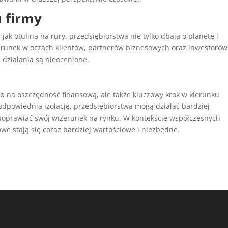
 firmy
ak otulina na rury, przedsiębiorstwa nie tylko dbają o planetę i
erunek w oczach klientów, partnerów biznesowych oraz inwestorów
 działania są nieocenione.
sób na oszczędność finansową, ale także kluczowy krok w kierunku
dpowiednią izolację, przedsiębiorstwa mogą działać bardziej
 poprawiać swój wizerunek na rynku. W kontekście współczesnych
e stają się coraz bardziej wartościowe i niezbędne.