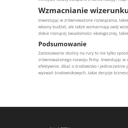
Wzmacnianie wizerunku
Inwestując w zrównoważone rozwiązania, takie j
własny budżet, ale także wzmacniają swój wiz
dobie rosnącej świadomości ekologicznej, takie
Podsumowanie
Zastosowanie otuliny na rury to nie tylko spo
zrównoważonego rozwoju firmy. Inwestując w o
efektywnie, dbać o środowisko i jednocześnie
wyzwań środowiskowych, takie decyzje biznesow