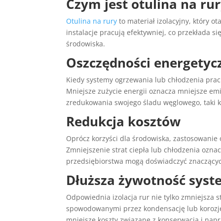
Czym jest otulina na rur
Otulina na rury
to materiał izolacyjny, który ot
instalacje pracują efektywniej, co przekłada si
środowiska.
Oszczędności energetyc
Kiedy systemy ogrzewania lub chłodzenia pracuj
Mniejsze zużycie energii oznacza mniejsze emis
zredukowania swojego śladu węglowego, taki k
Redukcja kosztów
Oprócz korzyści dla środowiska, zastosowanie 
Zmniejszenie strat ciepła lub chłodzenia oznac
przedsiębiorstwa mogą doświadczyć znaczącyc
Dłuższa żywotność sys
Odpowiednia izolacja rur nie tylko zmniejsza s
spowodowanymi przez kondensację lub korozję. 
mniejsze koszty związane z konserwacją i nap