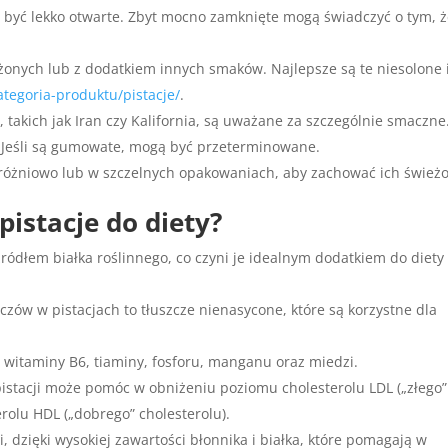
 być lekko otwarte. Zbyt mocno zamknięte mogą świadczyć o tym, 
ażonych lub z dodatkiem innych smaków. Najlepsze są te niesolone 
kategoria-produktu/pistacje/
.
, takich jak Iran czy Kalifornia, są uważane za szczególnie smaczne
. Jeśli są gumowate, mogą być przeterminowane.
różniowo lub w szczelnych opakowaniach, aby zachować ich świeżo
pistacje do diety?
ródłem białka roślinnego, co czyni je idealnym dodatkiem do diety
zów w pistacjach to tłuszcze nienasycone, które są korzystne dla
witaminy B6, tiaminy, fosforu, manganu oraz miedzi.
stacji może pomóc w obniżeniu poziomu cholesterolu LDL („złego”
rolu HDL („dobrego” cholesterolu).
, dzięki wysokiej zawartości błonnika i białka, które pomagają w