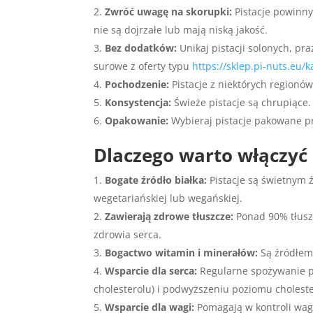
Zwróć uwagę na skorupki:
Pistacje powinny
nie są dojrzałe lub mają niską jakość.
Bez dodatków:
Unikaj pistacji solonych, pr
surowe z oferty typu
https://sklep.pi-nuts.eu/
Pochodzenie:
Pistacje z niektórych regionów
Konsystencja:
Świeże pistacje są chrupiące
Opakowanie:
Wybieraj pistacje pakowane p
Dlaczego warto włączyć 
Bogate źródło białka:
Pistacje są świetnym ź
wegetariańskiej lub wegańskiej.
Zawierają zdrowe tłuszcze:
Ponad 90% tłuszc
zdrowia serca.
Bogactwo witamin i minerałów:
Są źródłem 
Wsparcie dla serca:
Regularne spożywanie pi
cholesterolu) i podwyższeniu poziomu choleste
Wsparcie dla wagi:
Pomagają w kontroli wagi