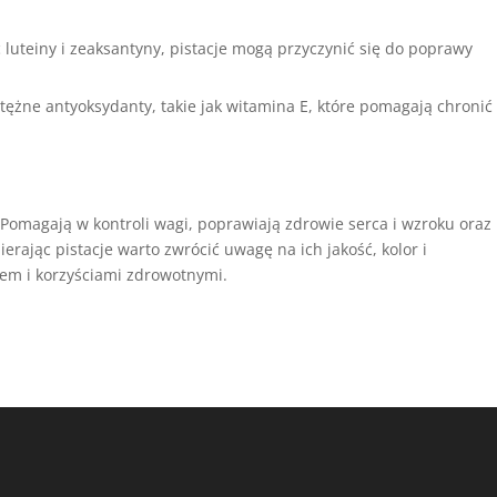
luteiny i zeaksantyny, pistacje mogą przyczynić się do poprawy
tężne antyoksydanty, takie jak witamina E, które pomagają chronić
. Pomagają w kontroli wagi, poprawiają zdrowie serca i wzroku oraz
rając pistacje warto zwrócić uwagę na ich jakość, kolor i
iem i korzyściami zdrowotnymi.