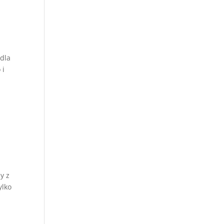
 dla
 i
y z
ylko